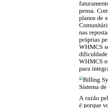
faturament
pensa. Com
planos de s
Comunitário
nas reposta
próprias p
WHMCS sobr
dificuldade
WHMCS em s
para integr
A razão pe
é porque vo