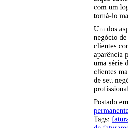
com um log
torná-lo ma
Um dos asp
negócio de
clientes co
aparência 
uma série 
clientes ma
de seu neg
profissiona
Postado e
permanent
Tags:
fatu
de faturam