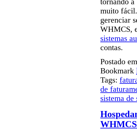
tornando a
muito fácil
gerenciar 
WHMCS, ent
sistemas a
contas.
Postado e
Bookmark
Tags:
fatu
de faturam
sistema de 
Hospedan
WHMCS c