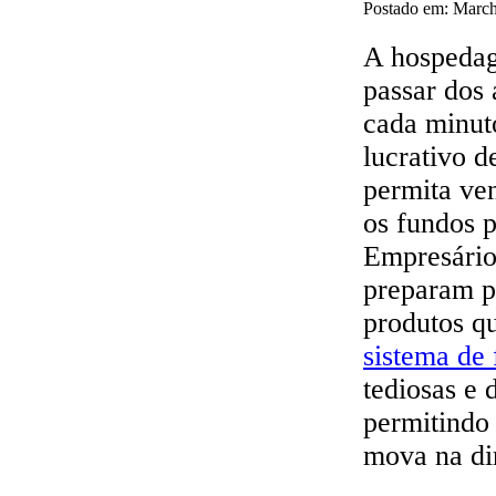
Postado em: March
A hospedag
passar dos 
cada minut
lucrativo 
permita ven
os fundos p
Empresários
preparam p
produtos qu
sistema d
tediosas e 
permitindo
mova na di