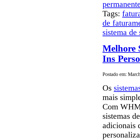
permanent
Tags:
fatu
de faturam
sistema de 
Melhore 
Ins Pers
Postado em: March
Os
sistema
mais simpl
Com WHMCS
sistemas de
adicionais 
personaliza