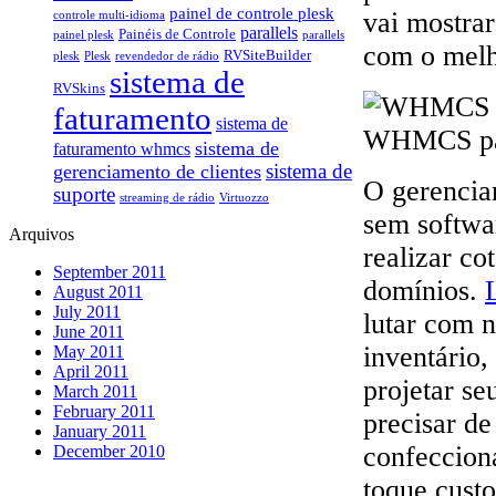
painel de controle plesk
vai mostrar
controle multi-idioma
parallels
Painéis de Controle
painel plesk
parallels
com o melh
RVSiteBuilder
plesk
Plesk
revendedor de rádio
sistema de
RVSkins
faturamento
sistema de
sistema de
faturamento whmcs
gerenciamento de clientes
sistema de
O gerenciam
suporte
streaming de rádio
Virtuozzo
sem softwa
Arquivos
realizar co
September 2011
domínios.
August 2011
July 2011
lutar com 
June 2011
inventário
May 2011
April 2011
projetar se
March 2011
February 2011
precisar d
January 2011
confecciona
December 2010
toque cust