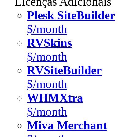
Licenças Adicionais
Plesk SiteBuilder
$/month
RVSkins
$/month
RVSiteBuilder
$/month
WHMXtra
$/month
Miva Merchant