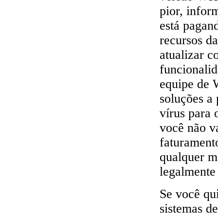
pior, infor
está pagan
recursos d
atualizar 
funcionali
equipe de 
soluções a
vírus para
você não va
faturamento
qualquer m
legalmente 
Se você qu
sistemas d