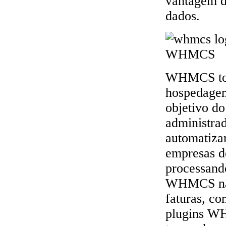
vantagem di
dados.
WHMCS torn
hospedage
objetivo d
administrad
automatizar
empresas d
processand
WHMCS não 
faturas, co
plugins WH