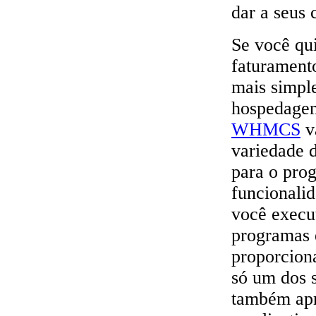
dar a seus 
Se você qui
faturament
mais simpl
hospedagem
WHMCS
va
variedade d
para o pr
funcionalid
você execu
programas 
proporcion
só um dos s
também apro