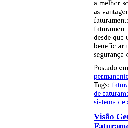
a melhor so
as vantagen
faturament
faturament
desde que u
beneficiar 
segurança 
Postado e
permanent
Tags:
fatu
de faturam
sistema de 
Visão Ge
Faturam