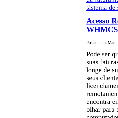
sistema de 
Acesso R
WHMCS
Postado em: March
Pode ser q
suas fatura
longe de su
seus client
licenciame
remotament
encontra e
olhar para
computador