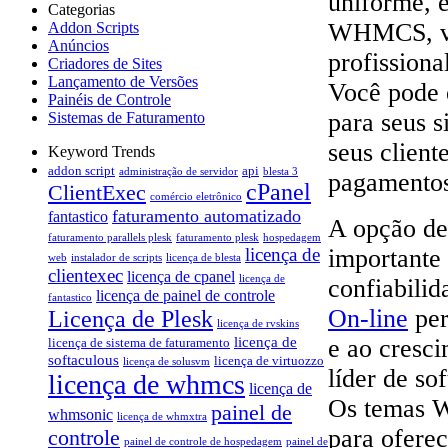
uniforme, 
Categorias
WHMCS, voc
Addon Scripts
Anúncios
profissiona
Criadores de Sites
Lançamento de Versões
Você pode 
Painéis de Controle
para seus s
Sistemas de Faturamento
seus client
Keyword Trends
addon script
api
administração de servidor
blesta 3
pagamentos
cPanel
ClientExec
comércio eletrônico
faturamento automatizado
fantastico
A opção de
faturamento parallels plesk
faturamento plesk
hospedagem
importante 
licença de
web
instalador de scripts
licença de blesta
clientexec
licença de cpanel
licença de
confiabili
licença de painel de controle
fantastico
On-line
per
Licença de Plesk
licença de rvskins
e ao cresc
licença de
licença de sistema de faturamento
softaculous
licença de virtuozzo
licença de solusvm
líder de so
licença de whmcs
licença de
Os temas W
painel de
whmsonic
licença de whmxtra
para oferec
controle
painel de controle de hospedagem
painel de