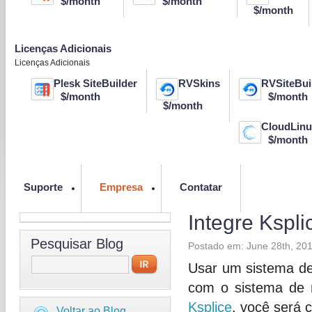
$/month
$/month
$/month
Licenças Adicionais
Licenças Adicionais
Plesk SiteBuilder
RVSkins
RVSiteBui
$/month
$/month
$/month
CloudLinu
$/month
algum co
Deixe um
Suporte
Empresa
Contatar
Integre Kspl
Pesquisar Blog
Postado em: June 28th, 20
Usar um sistema de
com o sistema de 
Ksplice
, você será c
Voltar ao Blog