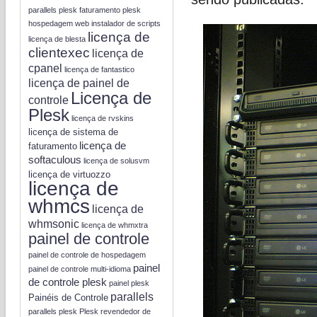
parallels plesk
faturamento plesk
hospedagem web
instalador de scripts
licença de
licença de blesta
clientexec
licença de
cpanel
licença de fantastico
licença de painel de
Licença de
controle
Plesk
licença de rvskins
licença de sistema de
licença de
faturamento
softaculous
licença de solusvm
licença de virtuozzo
licença de
whmcs
licença de
whmsonic
licença de whmxtra
painel de controle
painel de controle de hospedagem
painel
painel de controle multi-idioma
de controle plesk
painel plesk
parallels
Painéis de Controle
parallels plesk
Plesk
revendedor de