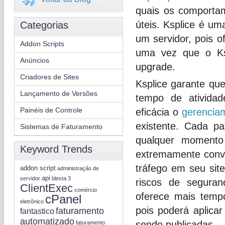
quais os comportam
úteis. Ksplice é um
Categorias
um servidor, pois o
Addon Scripts
uma vez que o Ksp
Anúncios
upgrade.
Criadores de Sites
Ksplice garante qu
Lançamento de Versões
tempo de atividad
Painéis de Controle
eficácia o
gerencia
existente. Cada pa
Sistemas de Faturamento
qualquer momento 
Keyword Trends
extremamente conve
tráfego em seu site
addon script
administração de
api
servidor
blesta 3
riscos de seguranç
ClientExec
comércio
oferece mais temp
cPanel
eletrônico
pois poderá aplica
faturamento
fantastico
automatizado
sendo publicadas.
faturamento