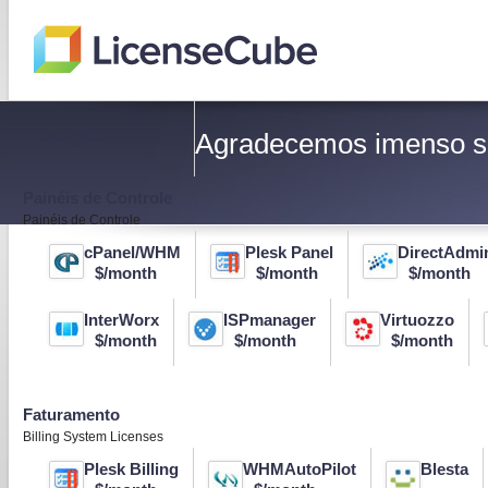
Navigation Home
Agradecemos imenso se
Painéis de Controle
Painéis de Controle
cPanel/WHM
Plesk Panel
DirectAdmi
$/month
$/month
$/month
InterWorx
ISPmanager
Virtuozzo
$/month
$/month
$/month
Faturamento
Billing System Licenses
Plesk Billing
WHMAutoPilot
Blesta