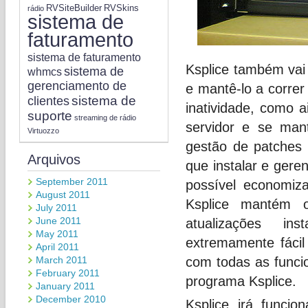
RVSiteBuilder
RVSkins
rádio
sistema de
faturamento
sistema de faturamento
Ksplice também vai 
sistema de
whmcs
gerenciamento de
e mantê-lo a correr
sistema de
clientes
inatividade, como 
suporte
streaming de rádio
servidor e se man
Virtuozzo
gestão de patches
Arquivos
que instalar e ger
September 2011
possível economiz
August 2011
Ksplice mantém 
July 2011
June 2011
atualizações in
May 2011
extremamente fácil
April 2011
March 2011
com todas as funci
February 2011
programa Ksplice.
January 2011
December 2010
Ksplice irá func