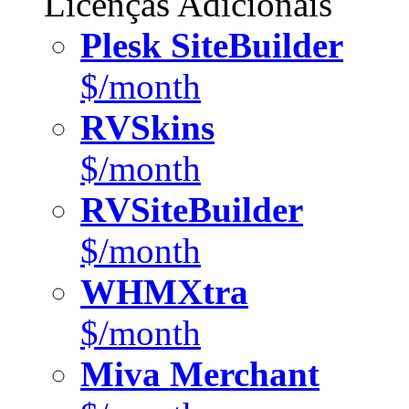
Licenças Adicionais
Plesk SiteBuilder
$/month
RVSkins
$/month
RVSiteBuilder
$/month
WHMXtra
$/month
Miva Merchant