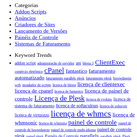
Categorias
Addon Scripts
Anúncios
Criadores de Sites
Lançamento de Versões
Painéis de Controle
Sistemas de Faturamento
Keyword Trends
ClientExec
addon script
api
administração de servidor
blesta 3
cPanel
fantastico
faturamento
comércio eletrônico
automatizado
faturamento parallels plesk
faturamento plesk
hospedagem
licença de clientexec
web
instalador de scripts
licença de blesta
licença de cpanel
licença de painel de
licença de fantastico
Licença de Plesk
controle
licença de
licença de rvskins
licença de softaculous
sistema de faturamento
licença de solusvm
licença de whmcs
licença de
licença de virtuozzo
painel de controle
whmsonic
licença de whmxtra
painel de
painel de controle
controle de hospedagem
painel de controle multi-idioma
parallels
plesk
Painéis de Controle
painel plesk
parallels plesk
Plesk