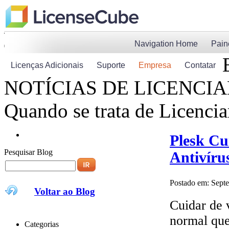
Telefone-nos:
(855) GO-LICENSE
Navigation Home
Pain
(855) 695-4236
Licenças Adicionais
Suporte
Empresa
Contatar
NOTÍCIAS DE LICENCI
Quando se trata de Licenci
Plesk Cu
Pesquisar Blog
Antivíru
Postado em: Sept
Voltar ao Blog
Cuidar de 
normal que
Categorias