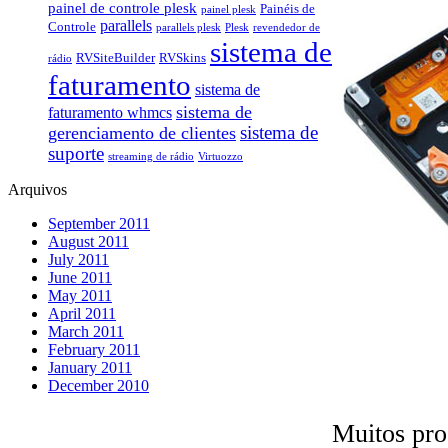
painel de controle plesk
Painéis de
painel plesk
parallels
Controle
parallels plesk
Plesk
revendedor de
sistema de
RVSiteBuilder
RVSkins
rádio
faturamento
sistema de
sistema de
faturamento whmcs
gerenciamento de clientes
sistema de
suporte
streaming de rádio
Virtuozzo
Arquivos
September 2011
August 2011
July 2011
June 2011
May 2011
April 2011
March 2011
February 2011
January 2011
December 2010
Muitos pro