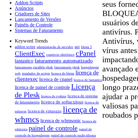
seus forne
Addon Scripts
Anúncios
BLOQUEAR o
Criadores de Sites
Lançamento de Versões
usuários 
Painéis de Controle
antivírus. 
Sistemas de Faturamento
Antivírus,
Keyword Trends
addon script
api
administração de servidor
blesta 3
vírus ante
cPanel
ClientExec
comércio eletrônico
impactando
faturamento automatizado
fantastico
avançado e
faturamento parallels plesk
faturamento plesk
hospedagem
licença de
web
instalador de scripts
licença de blesta
hospedagem 
clientexec
licença de cpanel
licença de fantastico
Licença
longo praz
licença de painel de controle
de Plesk
ajudar a pr
licença de sistema
licença de rvskins
licença de softaculous
de faturamento
licença de
valiosas p
licença de
licença de virtuozzo
solusvm
roubados p
whmcs
licença de whmsonic
licença de
painel de controle
whmxtra
painel de
controle de hospedagem
painel de controle multi-idioma