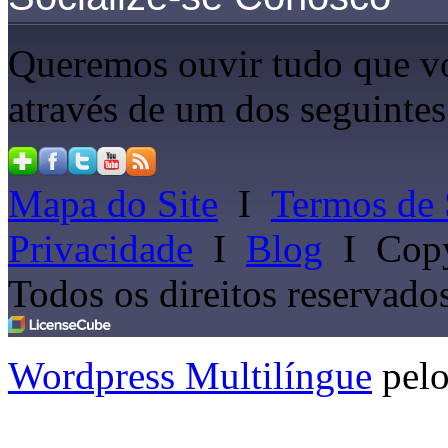
Queremos ouvir tudo que vo
através de um dos seguintes
Mapa do Site
I
Termos de 
Privacidade
I
Blog
I
Copy
Todos os direitos reservado
Wordpress Multilíngue
pel