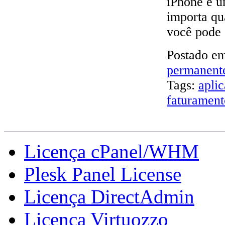
iPhone e u
importa qu
você pode 
Postado e
permanent
Tags:
apli
faturament
Painéis de Controle
Licença cPanel/WHM
Plesk Panel License
Licença DirectAdmin
Licença Virtuozzo