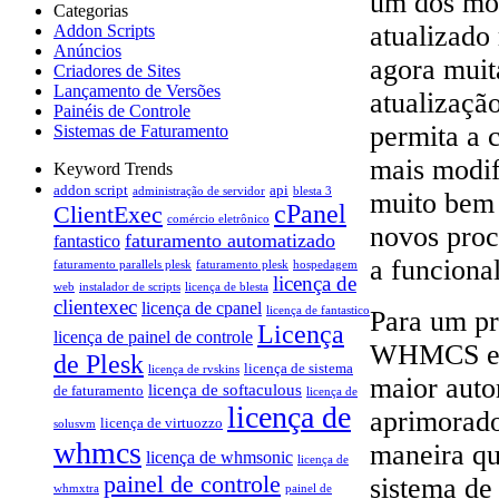
um dos mó
Categorias
atualizado
Addon Scripts
Anúncios
agora muit
Criadores de Sites
Lançamento de Versões
atualizaçã
Painéis de Controle
permita a
Sistemas de Faturamento
mais modif
Keyword Trends
addon script
api
administração de servidor
blesta 3
muito bem 
cPanel
ClientExec
comércio eletrônico
novos pro
faturamento automatizado
fantastico
a funciona
faturamento parallels plesk
faturamento plesk
hospedagem
licença de
web
instalador de scripts
licença de blesta
clientexec
licença de cpanel
licença de fantastico
Para um p
Licença
licença de painel de controle
WHMCS est
de Plesk
licença de sistema
licença de rvskins
maior auto
licença de softaculous
de faturamento
licença de
licença de
aprimorado
licença de virtuozzo
solusvm
whmcs
maneira q
licença de whmsonic
licença de
painel de controle
sistema de
whmxtra
painel de