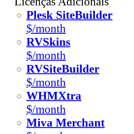
Licenças Adicionais
Plesk SiteBuilder
$/month
RVSkins
$/month
RVSiteBuilder
$/month
WHMXtra
$/month
Miva Merchant