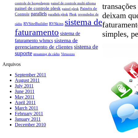
controle de hospedagem
painel de controle multi-idioma
transações
painel de controle plesk
Painéis de
painel plesk
deixam que
parallels
Controle
parallels plesk
Plesk
revendedor de
sistema de
faturament
RVSiteBuilder
RVSkins
rádio
faturamento
simples, pe
sistema de
sistema de
faturamento whmcs
gerenciamento de clientes
sistema de
suporte
streaming de rádio
Virtuozzo
Arquivos
September 2011
August 2011
July 2011
June 2011
May 2011
April 2011
March 2011
February 2011
January 2011
December 2010