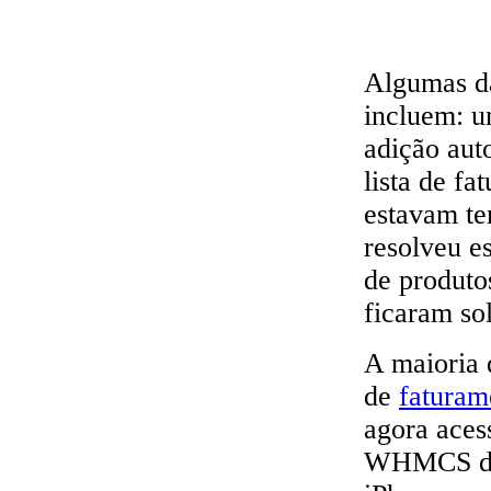
Algumas d
incluem: u
adição aut
lista de fa
estavam te
resolveu e
de produto
ficaram so
A maioria 
de
fatura
agora acess
WHMCS des